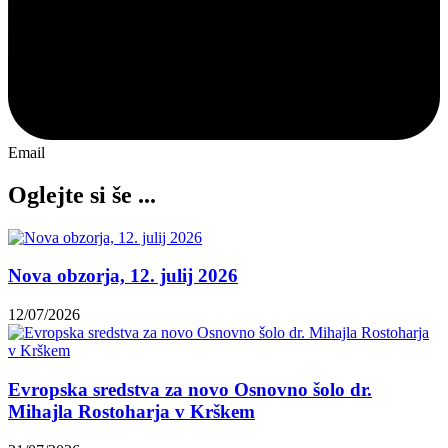
Email
Oglejte si še ...
Nova obzorja, 12. julij 2026
12/07/2026
Evropska sredstva za novo Osnovno šolo dr.
Mihajla Rostoharja v Krškem