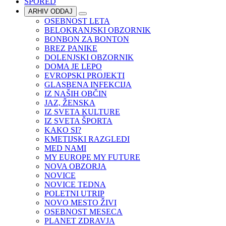
SPORED
ARHIV ODDAJ
OSEBNOST LETA
BELOKRANJSKI OBZORNIK
BONBON ZA BONTON
BREZ PANIKE
DOLENJSKI OBZORNIK
DOMA JE LEPO
EVROPSKI PROJEKTI
GLASBENA INFEKCIJA
IZ NAŠIH OBČIN
JAZ, ŽENSKA
IZ SVETA KULTURE
IZ SVETA ŠPORTA
KAKO SI?
KMETIJSKI RAZGLEDI
MED NAMI
MY EUROPE MY FUTURE
NOVA OBZORJA
NOVICE
NOVICE TEDNA
POLETNI UTRIP
NOVO MESTO ŽIVI
OSEBNOST MESECA
PLANET ZDRAVJA