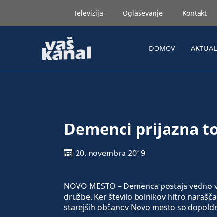
Televizija
Oglaševanje
Kontakt
DOMOV
AKTUA
Demenci prijazna 
20. novembra 2019
NOVO MESTO – Demenca postaja vedno večj
družbe. Ker število bolnikov hitro naraš
starejših občanov Novo mesto so dopoldn