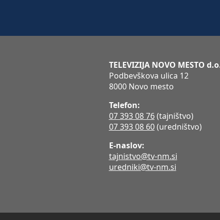
TELEVIZIJA NOVO MESTO d.o
Podbevškova ulica 12
8000 Novo mesto
Telefon:
07 393 08 76
(tajništvo)
07 393 08 60
(uredništvo)
E-naslov:
tajnistvo@tv-nm.si
uredniki@tv-nm.si