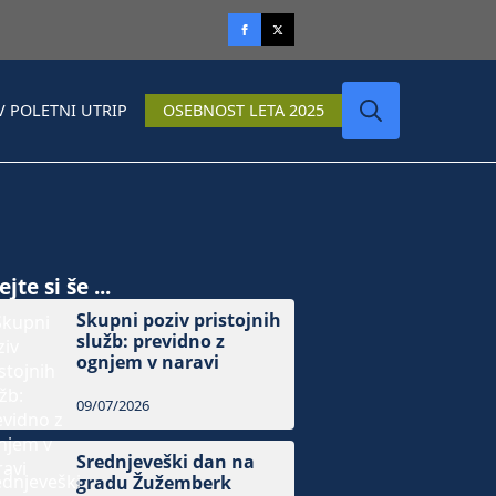
V POLETNI UTRIP
OSEBNOST LETA 2025
Search
for:
jte si še ...
Skupni poziv pristojnih
služb: previdno z
ognjem v naravi
09/07/2026
Srednjeveški dan na
gradu Žužemberk