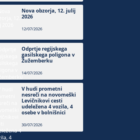
Nova obzorja, 12. julij
2026
12/07/2026
Odprtje regijskega
gasilskega poligona v
Žužemberku
14/07/2026
V hudi prometni
nesreči na novomeški
Levičnikovi cesti
udeležena 4 vozila, 4
osebe v bolnišnici
30/07/2026