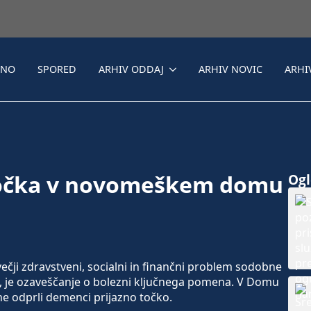
LNO
SPORED
ARHIV ODDAJ
ARHIV NOVIC
ARHI
točka v novomeškem domu
Ogle
i zdravstveni, socialni in finančni problem sodobne
ča, je ozaveščanje o bolezni ključnega pomena. V Domu
e odprli demenci prijazno točko.