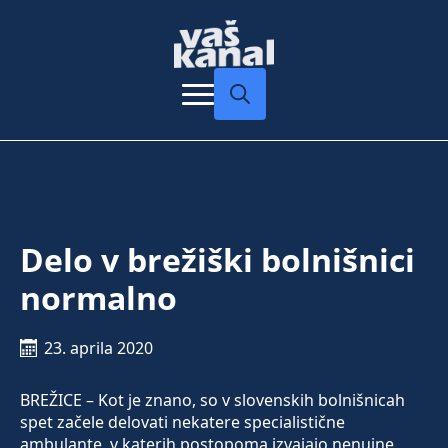
Search
for:
Delo v brežiški bolnišnici
normalno
23. aprila 2020
BREŽICE – Kot je znano, so v slovenskih bolnišnicah
spet začele delovati nekatere specialistične
ambulante, v katerih postopoma izvajajo nenujne