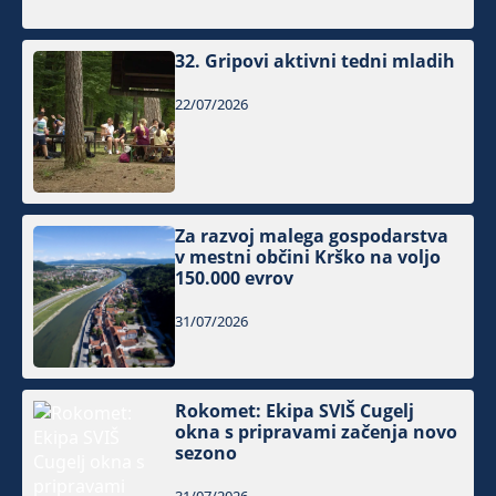
32. Gripovi aktivni tedni mladih
22/07/2026
Za razvoj malega gospodarstva
v mestni občini Krško na voljo
150.000 evrov
31/07/2026
Rokomet: Ekipa SVIŠ Cugelj
okna s pripravami začenja novo
sezono