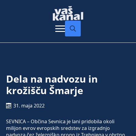
Search
for:
Dela na nadvozu in
krožišču Šmarje
31. maja 2022
SEVNICA – Občina Sevnica je lani pridobila okoli
milijon evrov evropskih sredstev za izgradnjo
nadvoza čez železniško progo iz Trebnjega v obrtno