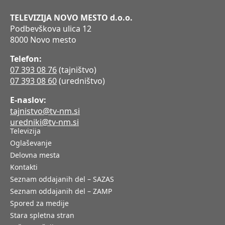
TELEVIZIJA NOVO MESTO d.o.o.
Podbevškova ulica 12
8000 Novo mesto
Telefon:
07 393 08 76
(tajništvo)
07 393 08 60
(uredništvo)
E-naslov:
tajnistvo@tv-nm.si
uredniki@tv-nm.si
Televizija
Oglaševanje
Delovna mesta
Kontakti
Seznam oddajanih del – SAZAS
Seznam oddajanih del – ZAMP
Spored za medije
Stara spletna stran