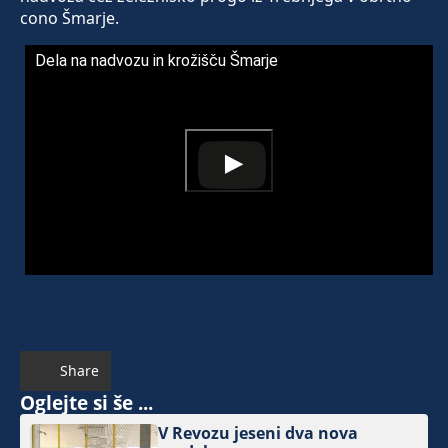
cono Šmarje.
Dela na nadvozu in krožišču Šmarje
Share
Oglejte si še ...
V Revozu jeseni dva nova