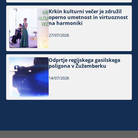
Krkin kulturni večer je združil
operno umetnost in virtuoznost
na harmoniki
27/07/2026
Odprtje regijskega gasilskega
poligona v Žužemberku
14/07/2026