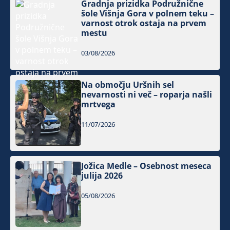
Gradnja prizidka Podružnične
šole Višnja Gora v polnem teku –
varnost otrok ostaja na prvem
mestu
03/08/2026
Na območju Uršnih sel
nevarnosti ni več – roparja našli
mrtvega
11/07/2026
Jožica Medle – Osebnost meseca
julija 2026
05/08/2026