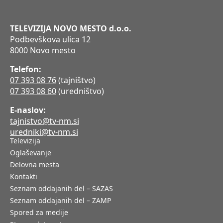
TELEVIZIJA NOVO MESTO d.o.o.
Podbevškova ulica 12
8000 Novo mesto
Telefon:
07 393 08 76
(tajništvo)
07 393 08 60
(uredništvo)
E-naslov:
tajnistvo@tv-nm.si
uredniki@tv-nm.si
Televizija
Oglaševanje
Delovna mesta
Kontakti
Seznam oddajanih del – SAZAS
Seznam oddajanih del – ZAMP
Spored za medije