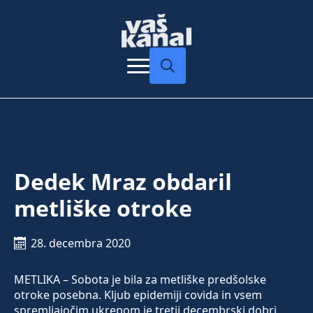
Search
for:
Dedek Mraz obdaril
metliške otroke
28. decembra 2020
METLIKA – Sobota je bila za metliške predšolske
otroke posebna. Kljub epidemiji covida in vsem
spremljajočim ukrepom je tretji decembrski dobri