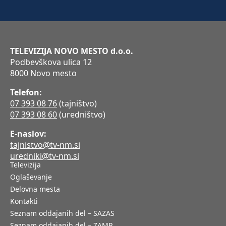
TELEVIZIJA NOVO MESTO d.o.o.
Podbevškova ulica 12
8000 Novo mesto
Telefon:
07 393 08 76
(tajništvo)
07 393 08 60
(uredništvo)
E-naslov:
tajnistvo@tv-nm.si
uredniki@tv-nm.si
Televizija
Oglaševanje
Delovna mesta
Kontakti
Seznam oddajanih del – SAZAS
Seznam oddajanih del – ZAMP