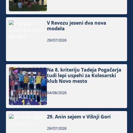
V Revozu jeseni dva nova
modela
29/07/2026
Na 8. kriteriju Tadeja Pogačarja
tudi lepi uspehi za Kolesarski
klub Novo mesto
04/08/2026
29. Anin sejem v Višnji Gori
29/07/2026