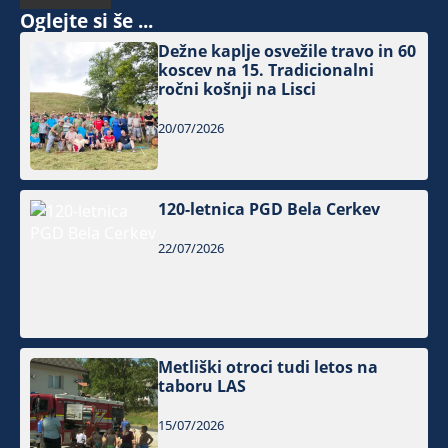
Oglejte si še ...
Dežne kaplje osvežile travo in 60
koscev na 15. Tradicionalni
ročni košnji na Lisci
20/07/2026
120-letnica PGD Bela Cerkev
22/07/2026
Metliški otroci tudi letos na
taboru LAS
15/07/2026