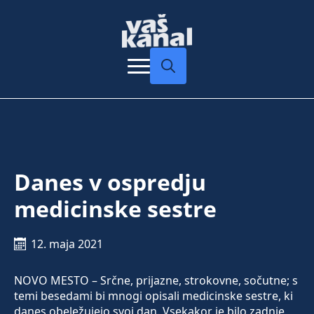
Search
for:
Danes v ospredju
medicinske sestre
12. maja 2021
NOVO MESTO – Srčne, prijazne, strokovne, sočutne; s
temi besedami bi mnogi opisali medicinske sestre, ki
danes obeležujejo svoj dan. Vsekakor je bilo zadnje