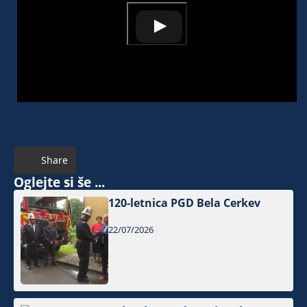
Share
Oglejte si še ...
120-letnica PGD Bela Cerkev
22/07/2026