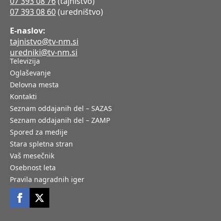
07 393 08 76
(tajništvo)
07 393 08 60
(uredništvo)
E-naslov:
tajnistvo@tv-nm.si
uredniki@tv-nm.si
Televizija
Oglaševanje
Delovna mesta
Kontakti
Seznam oddajanih del – SAZAS
Seznam oddajanih del – ZAMP
Spored za medije
Stara spletna stran
Vaš mesečnik
Osebnost leta
Pravila nagradnih iger