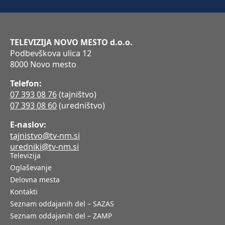
TELEVIZIJA NOVO MESTO d.o.o.
Podbevškova ulica 12
8000 Novo mesto
Telefon:
07 393 08 76
(tajništvo)
07 393 08 60
(uredništvo)
E-naslov:
tajnistvo@tv-nm.si
uredniki@tv-nm.si
Televizija
Oglaševanje
Delovna mesta
Kontakti
Seznam oddajanih del – SAZAS
Seznam oddajanih del – ZAMP