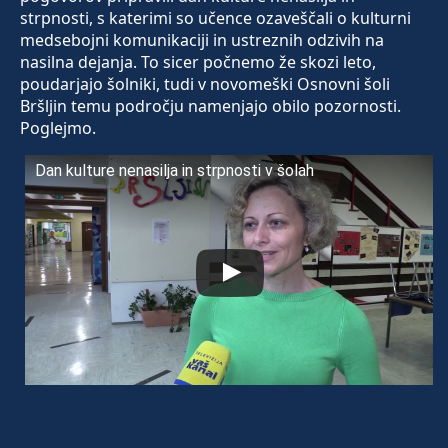
strpnosti, s katerimi so učence ozaveščali o kulturni
medsebojni komunikaciji in ustreznih odzivih na
nasilna dejanja. To sicer počnemo že skozi leto,
poudarjajo šolniki, tudi v novomeški Osnovni šoli
Bršljin temu področju namenjajo obilo pozornosti.
Poglejmo.
Dan kulture nenasilja in strpnosti v šolah