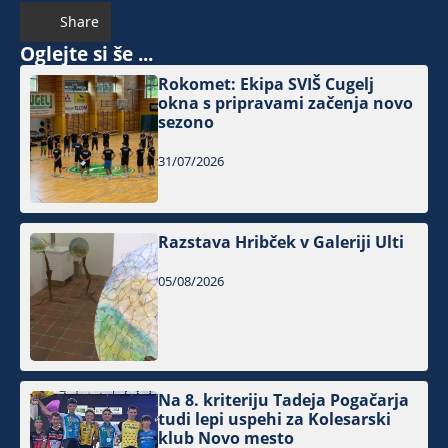
Share
Oglejte si še ...
Rokomet: Ekipa SVIŠ Cugelj
okna s pripravami začenja novo
sezono
31/07/2026
Razstava Hribček v Galeriji Ulti
05/08/2026
Na 8. kriteriju Tadeja Pogačarja
tudi lepi uspehi za Kolesarski
klub Novo mesto