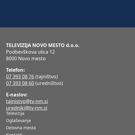
TELEVIZIJA NOVO MESTO d.o.o.
Podbevškova ulica 12
8000 Novo mesto
Telefon:
07 393 08 76
(tajništvo)
07 393 08 60
(uredništvo)
E-naslov:
tajnistvo@tv-nm.si
uredniki@tv-nm.si
Televizija
Oglaševanje
Delovna mesta
Kontakti