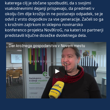
katerega cilj je občane spodbuditi, da s svojimi
vsakodnevnimi dejanji prispevajo, da predmeti v
okolju čim dlje krožijo in ne postanejo odpadek, se je
odvil z vrsto dogodkov za vse generacije. Začeli so ga
s krožnim zajtrkom in sklepno novinarsko
konferenco projekta NovIKroG, na kateri so partnerji
predstavili ključne dosežke dvoletnega dela.
Dan krožnega gospodarstva v Novem mestu