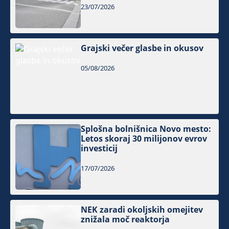
23/07/2026
Grajski večer glasbe in okusov
05/08/2026
Splošna bolnišnica Novo mesto:
Letos skoraj 30 milijonov evrov
investicij
17/07/2026
NEK zaradi okoljskih omejitev
znižala moč reaktorja