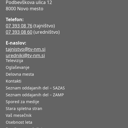
Podbevškova ulica 12
8000 Novo mesto
Telefon:
07 393 08 76
(tajništvo)
07 393 08 60
(uredništvo)
E-naslov:
tajnistvo@tv-nm.si
uredniki@tv-nm.si
Televizija
Oglaševanje
Delovna mesta
Kontakti
Seznam oddajanih del – SAZAS
Seznam oddajanih del – ZAMP
Spored za medije
Stara spletna stran
Vaš mesečnik
Osebnost leta