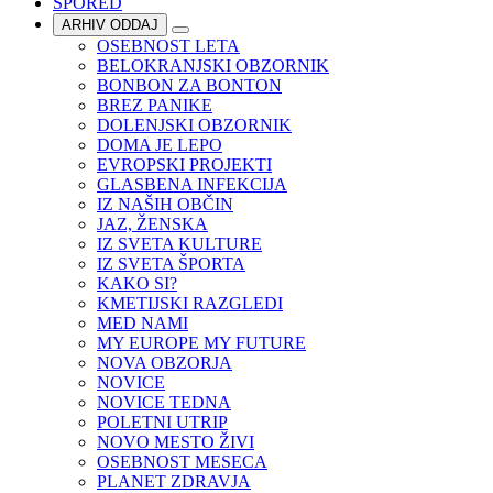
SPORED
ARHIV ODDAJ
OSEBNOST LETA
BELOKRANJSKI OBZORNIK
BONBON ZA BONTON
BREZ PANIKE
DOLENJSKI OBZORNIK
DOMA JE LEPO
EVROPSKI PROJEKTI
GLASBENA INFEKCIJA
IZ NAŠIH OBČIN
JAZ, ŽENSKA
IZ SVETA KULTURE
IZ SVETA ŠPORTA
KAKO SI?
KMETIJSKI RAZGLEDI
MED NAMI
MY EUROPE MY FUTURE
NOVA OBZORJA
NOVICE
NOVICE TEDNA
POLETNI UTRIP
NOVO MESTO ŽIVI
OSEBNOST MESECA
PLANET ZDRAVJA