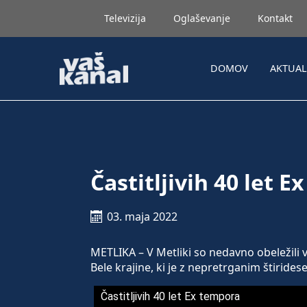
Televizija
Oglaševanje
Kontakt
DOMOV
AKTUA
Častitljivih 40 let 
03. maja 2022
METLIKA – V Metliki so nedavno obeležili v
Bele krajine, ki je z nepretrganim štirid
Častitljivih 40 let Ex tempora