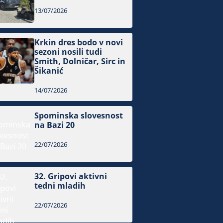
13/07/2026
Krkin dres bodo v novi
sezoni nosili tudi
Smith, Dolničar, Sirc in
Šikanić
14/07/2026
Spominska slovesnost
na Bazi 20
22/07/2026
32. Gripovi aktivni
tedni mladih
22/07/2026