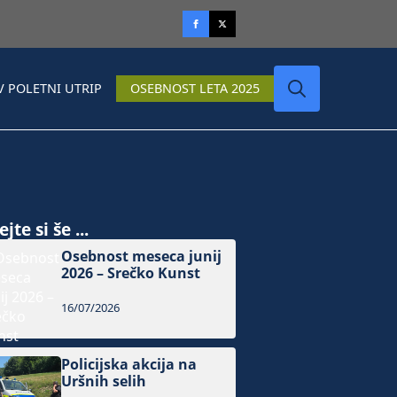
V POLETNI UTRIP
OSEBNOST LETA 2025
Search
for:
jte si še ...
Osebnost meseca junij
2026 – Srečko Kunst
16/07/2026
Policijska akcija na
Uršnih selih