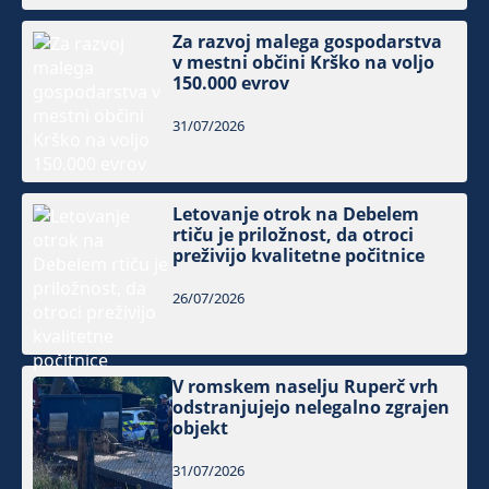
Za razvoj malega gospodarstva
v mestni občini Krško na voljo
150.000 evrov
31/07/2026
Letovanje otrok na Debelem
rtiču je priložnost, da otroci
preživijo kvalitetne počitnice
26/07/2026
V romskem naselju Ruperč vrh
odstranjujejo nelegalno zgrajen
objekt
31/07/2026