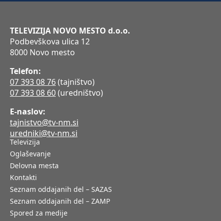
TELEVIZIJA NOVO MESTO d.o.o.
Podbevškova ulica 12
8000 Novo mesto
Telefon:
07 393 08 76
(tajništvo)
07 393 08 60
(uredništvo)
E-naslov:
tajnistvo@tv-nm.si
uredniki@tv-nm.si
Televizija
Oglaševanje
Delovna mesta
Kontakti
Seznam oddajanih del – SAZAS
Seznam oddajanih del – ZAMP
Spored za medije