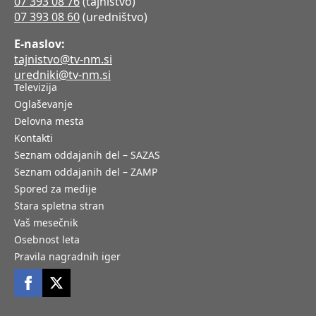
07 393 08 76
(tajništvo)
07 393 08 60
(uredništvo)
E-naslov:
tajnistvo@tv-nm.si
uredniki@tv-nm.si
Televizija
Oglaševanje
Delovna mesta
Kontakti
Seznam oddajanih del – SAZAS
Seznam oddajanih del – ZAMP
Spored za medije
Stara spletna stran
Vaš mesečnik
Osebnost leta
Pravila nagradnih iger