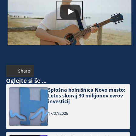
Share
Oglejte si še ...
Splošna bolnišnica Novo mesto:
Letos skoraj 30 milijonov evrov
investicij
17/07/2026