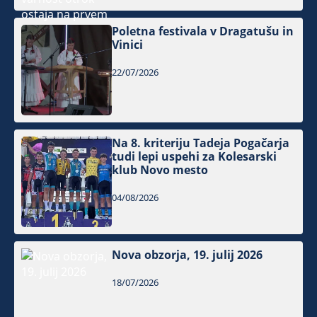
Poletna festivala v Dragatušu in
Vinici
22/07/2026
Na 8. kriteriju Tadeja Pogačarja
tudi lepi uspehi za Kolesarski
klub Novo mesto
04/08/2026
Nova obzorja, 19. julij 2026
18/07/2026