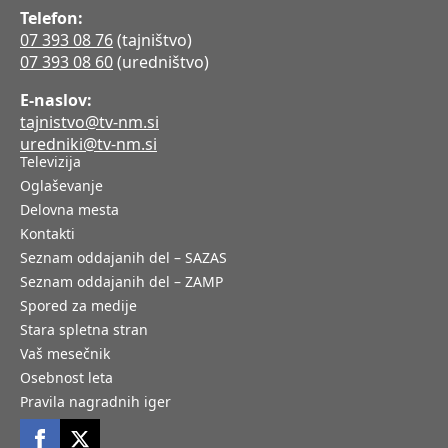
Telefon:
07 393 08 76
(tajništvo)
07 393 08 60
(uredništvo)
E-naslov:
tajnistvo@tv-nm.si
uredniki@tv-nm.si
Televizija
Oglaševanje
Delovna mesta
Kontakti
Seznam oddajanih del – SAZAS
Seznam oddajanih del – ZAMP
Spored za medije
Stara spletna stran
Vaš mesečnik
Osebnost leta
Pravila nagradnih iger