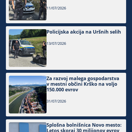
11/07/2026
Policijska akcija na Uršnih selih
13/07/2026
Za razvoj malega gospodarstva
v mestni občini Krško na voljo
150.000 evrov
31/07/2026
Splošna bolnišnica Novo mesto:
Letos skoraj 30 milijonov evrov