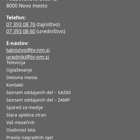
8000 Novo mesto
Telefon:
07 393 08 76
(tajništvo)
07 393 08 60
(uredništvo)
E-naslov:
tajnistvo@tv-nm.si
uredniki@tv-nm.si
Televizija
Oglaševanje
Delovna mesta
Kontakti
Seznam oddajanih del – SAZAS
Seznam oddajanih del – ZAMP
Spored za medije
Stara spletna stran
Vaš mesečnik
Osebnost leta
Pravila nagradnih iger