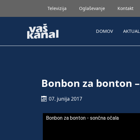
Televizija
Oglaševanje
Kontakt
DOMOV
AKTUA
Bonbon za bonton –
07. junija 2017
Bonbon za bonton - sončna očala