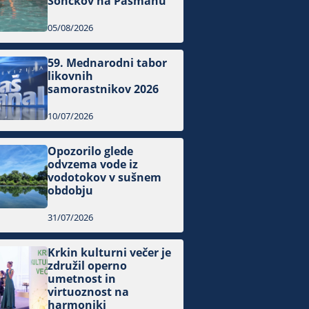
Sončkov na Pašmanu
05/08/2026
59. Mednarodni tabor
likovnih
samorastnikov 2026
10/07/2026
Opozorilo glede
odvzema vode iz
vodotokov v sušnem
obdobju
31/07/2026
Krkin kulturni večer je
združil operno
umetnost in
virtuoznost na
harmoniki