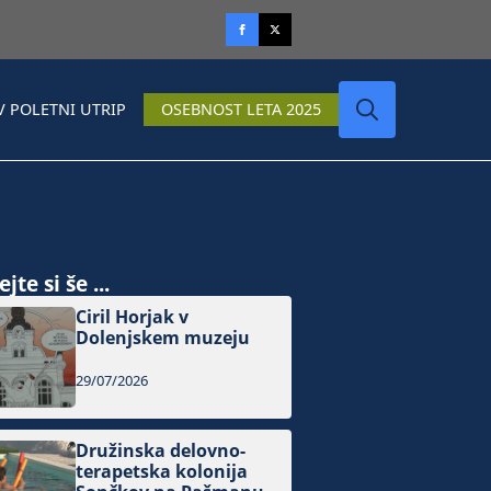
V POLETNI UTRIP
OSEBNOST LETA 2025
Search
for:
jte si še ...
Ciril Horjak v
Dolenjskem muzeju
29/07/2026
Družinska delovno-
terapetska kolonija