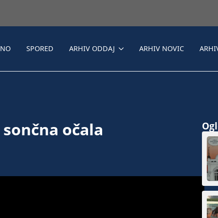
LNO
SPORED
ARHIV ODDAJ
ARHIV NOVIC
ARHI
 sončna očala
Ogle