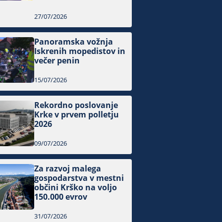
27/07/2026
Panoramska vožnja
Iskrenih mopedistov in
večer penin
15/07/2026
Rekordno poslovanje
Krke v prvem polletju
2026
09/07/2026
Za razvoj malega
gospodarstva v mestni
občini Krško na voljo
150.000 evrov
31/07/2026