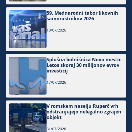
59. Mednarodni tabor likovnih
samorastnikov 2026
10/07/2026
Splošna bolnišnica Novo mesto:
Letos skoraj 30 milijonov evrov
investicij
17/07/2026
V romskem naselju Ruperč vrh
odstranjujejo nelegalno zgrajen
objekt
31/07/2026