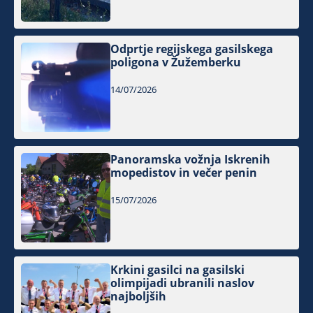
Odprtje regijskega gasilskega
poligona v Žužemberku
14/07/2026
Panoramska vožnja Iskrenih
mopedistov in večer penin
15/07/2026
Krkini gasilci na gasilski
olimpijadi ubranili naslov
najboljših