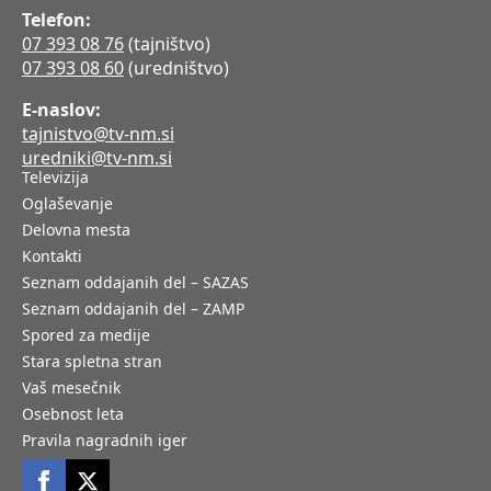
Telefon:
07 393 08 76
(tajništvo)
07 393 08 60
(uredništvo)
E-naslov:
tajnistvo@tv-nm.si
uredniki@tv-nm.si
Televizija
Oglaševanje
Delovna mesta
Kontakti
Seznam oddajanih del – SAZAS
Seznam oddajanih del – ZAMP
Spored za medije
Stara spletna stran
Vaš mesečnik
Osebnost leta
Pravila nagradnih iger