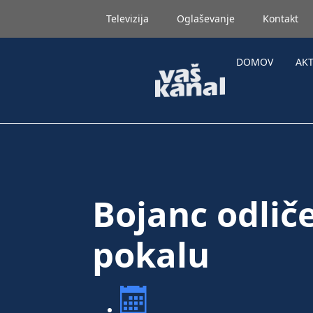
Televizija
Oglaševanje
Kontakt
DOMOV
AK
Bojanc odlič
pokalu