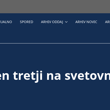
TUALNO
SPORED
ARHIV ODDAJ
ARHIV NOVIC
AR
en tretji na sveto