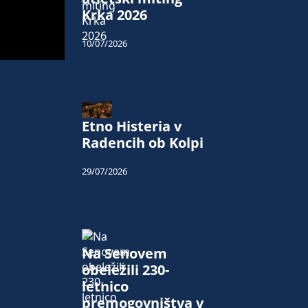
Krka 2026
10/07/2026
Etno Histeria v
Radencih ob Kolpi
29/07/2026
Na Senovem
obeležili 230-
letnico
premogovništva v