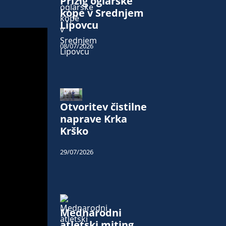
Prižig oglarske
kope v Srednjem
Lipovcu
08/07/2026
Otvoritev čistilne
naprave Krka
Krško
29/07/2026
Mednarodni
atletski miting