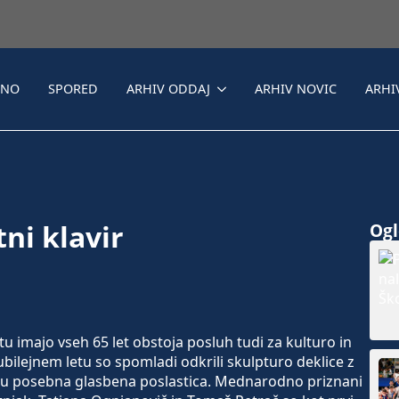
LNO
SPORED
ARHIV ODDAJ
ARHIV NOVIC
ARHI
ni klavir
Ogle
ajo vseh 65 let obstoja posluh tudi za kulturo in
bilejnem letu so spomladi odkrili skulpturo deklice z
redu posebna glasbena poslastica. Mednarodno priznani