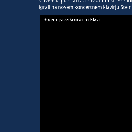
slovenski pianisti Dubravka Tomšič Srebot
igrali na novem koncertnem klavirju
Stei
Bogatejši za koncertni klavir