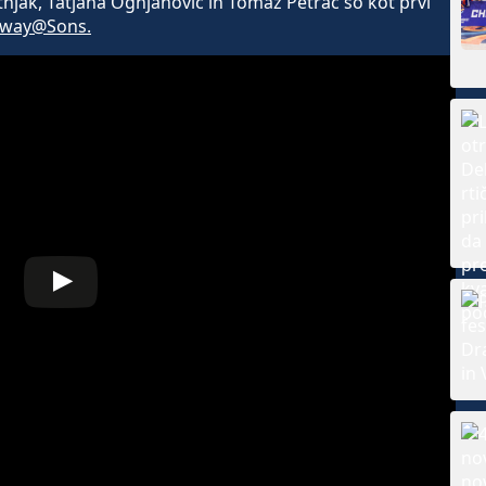
njak, Tatjana Ognjanovič in Tomaž Petrač so kot prvi
nway@Sons.