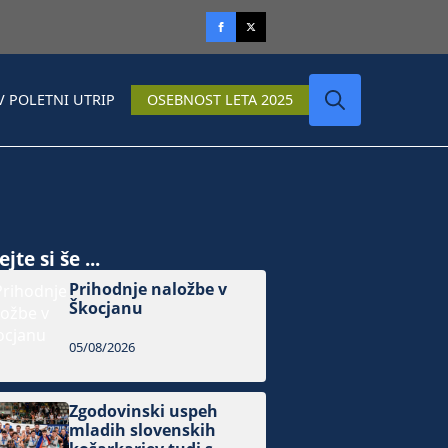
V POLETNI UTRIP
OSEBNOST LETA 2025
Search
for:
jte si še ...
Prihodnje naložbe v
Škocjanu
05/08/2026
Zgodovinski uspeh
mladih slovenskih