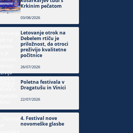
košarkarjev tudi s
Krkinim pečatom
03/08/2026
Letovanje otrok na
Debelem rtiču je
priložnost, da otroci
preživijo kvalitetne
počitnice
26/07/2026
Poletna festivala v
Dragatušu in Vinici
22/07/2026
4. Festival nove
novomeške glasbe