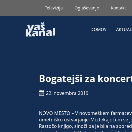
Televizija
Oglaševanje
Kontakt
DOMOV
AKTUA
Bogatejši za koncert
22. novembra 2019
NOVO MESTO – V novomeškem farmacevtu im
umetniško ustvarjanje. V iztekajočem se ju
Rastočo knjigo, sinoči pa je bila na spo