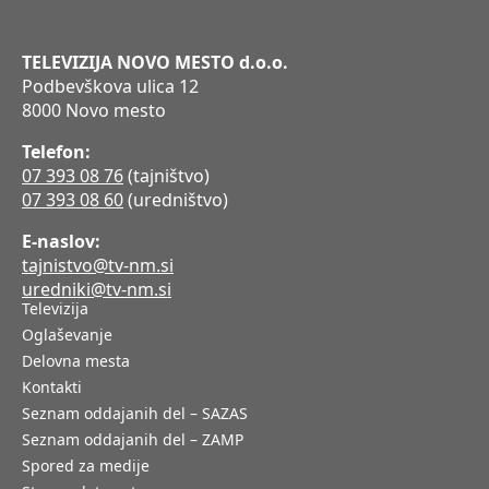
TELEVIZIJA NOVO MESTO d.o.o.
Podbevškova ulica 12
8000 Novo mesto
Telefon:
07 393 08 76
(tajništvo)
07 393 08 60
(uredništvo)
E-naslov:
tajnistvo@tv-nm.si
uredniki@tv-nm.si
Televizija
Oglaševanje
Delovna mesta
Kontakti
Seznam oddajanih del – SAZAS
Seznam oddajanih del – ZAMP
Spored za medije