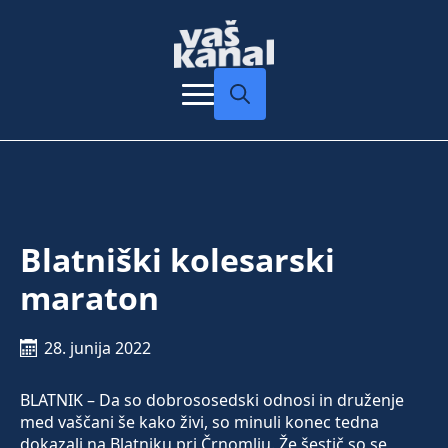
Search
for:
Blatniški kolesarski
maraton
28. junija 2022
BLATNIK – Da so dobrososedski odnosi in druženje
med vaščani še kako živi, so minuli konec tedna
dokazali na Blatniku pri Črnomlju. Že šestič so se