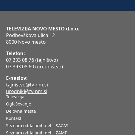
TELEVIZIJA NOVO MESTO d.o.o.
Podbevškova ulica 12
8000 Novo mesto
Telefon:
07 393 08 76
(tajništvo)
07 393 08 60
(uredništvo)
E-naslov:
tajnistvo@tv-nm.si
uredniki@tv-nm.si
Televizija
Oglaševanje
Delovna mesta
Kontakti
Seznam oddajanih del – SAZAS
Seznam oddajanih del – ZAMP