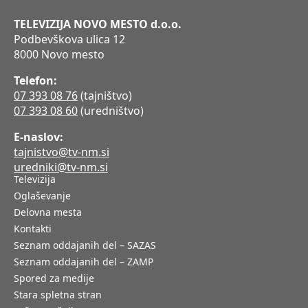
TELEVIZIJA NOVO MESTO d.o.o.
Podbevškova ulica 12
8000 Novo mesto
Telefon:
07 393 08 76
(tajništvo)
07 393 08 60
(uredništvo)
E-naslov:
tajnistvo@tv-nm.si
uredniki@tv-nm.si
Televizija
Oglaševanje
Delovna mesta
Kontakti
Seznam oddajanih del – SAZAS
Seznam oddajanih del – ZAMP
Spored za medije
Stara spletna stran