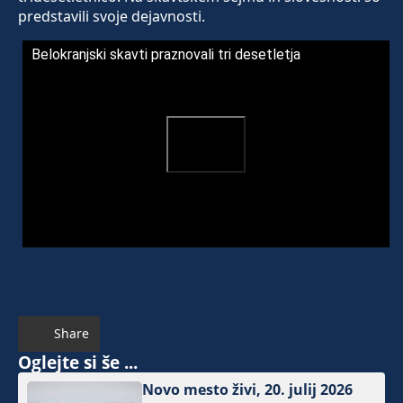
predstavili svoje dejavnosti.
Belokranjski skavti praznovali tri desetletja
Share
Oglejte si še ...
Novo mesto živi, 20. julij 2026