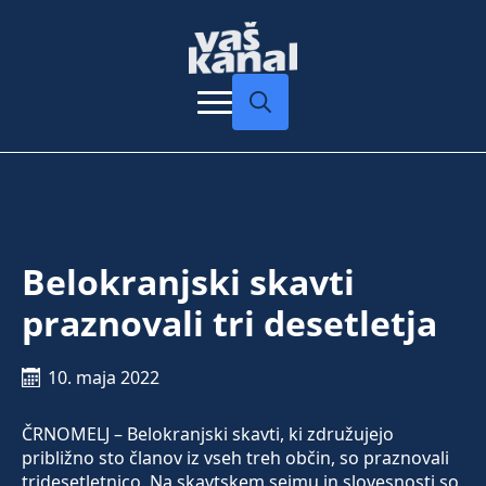
Search
for:
Belokranjski skavti
praznovali tri desetletja
10. maja 2022
ČRNOMELJ – Belokranjski skavti, ki združujejo
približno sto članov iz vseh treh občin, so praznovali
tridesetletnico. Na skavtskem sejmu in slovesnosti so