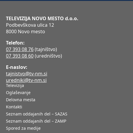
TELEVIZIJA NOVO MESTO d.o.o.
Podbevškova ulica 12
8000 Novo mesto
Telefon:
07 393 08 76
(tajništvo)
07 393 08 60
(uredništvo)
E-naslov:
tajnistvo@tv-nm.si
uredniki@tv-nm.si
Televizija
Oglaševanje
Delovna mesta
Kontakti
Seznam oddajanih del – SAZAS
Seznam oddajanih del – ZAMP
Spored za medije