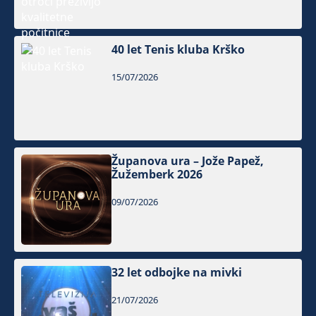
40 let Tenis kluba Krško
15/07/2026
Županova ura – Jože Papež,
Žužemberk 2026
09/07/2026
32 let odbojke na mivki
21/07/2026