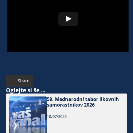
Share
Oglejte si še ...
59. Mednarodni tabor likovnih
samorastnikov 2026
10/07/2026