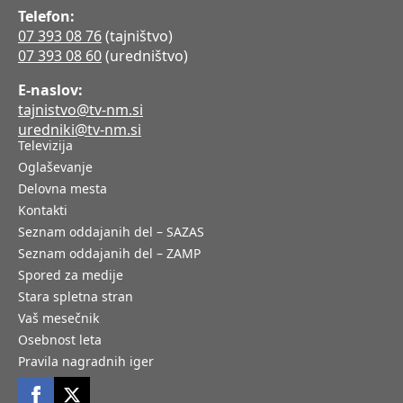
Telefon:
07 393 08 76
(tajništvo)
07 393 08 60
(uredništvo)
E-naslov:
tajnistvo@tv-nm.si
uredniki@tv-nm.si
Televizija
Oglaševanje
Delovna mesta
Kontakti
Seznam oddajanih del – SAZAS
Seznam oddajanih del – ZAMP
Spored za medije
Stara spletna stran
Vaš mesečnik
Osebnost leta
Pravila nagradnih iger