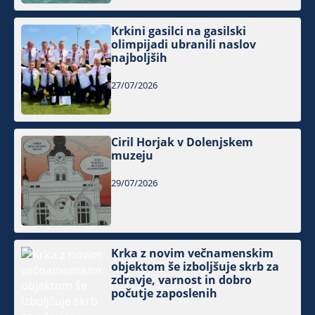
Krkini gasilci na gasilski
olimpijadi ubranili naslov
najboljših
27/07/2026
Ciril Horjak v Dolenjskem
muzeju
29/07/2026
Krka z novim večnamenskim
objektom še izboljšuje skrb za
zdravje, varnost in dobro
počutje zaposlenih