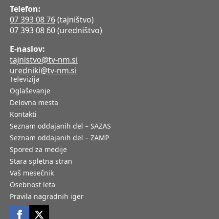
Telefon:
07 393 08 76
(tajništvo)
07 393 08 60
(uredništvo)
E-naslov:
tajnistvo@tv-nm.si
uredniki@tv-nm.si
Televizija
Oglaševanje
Delovna mesta
Kontakti
Seznam oddajanih del – SAZAS
Seznam oddajanih del – ZAMP
Spored za medije
Stara spletna stran
Vaš mesečnik
Osebnost leta
Pravila nagradnih iger