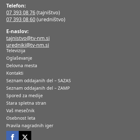
Telefon:
07 393 08 76
(tajništvo)
07 393 08 60
(uredništvo)
E-naslov:
tajnistvo@tv-nm.si
uredniki@tv-nm.si
Televizija
Oglaševanje
Delovna mesta
Kontakti
Seznam oddajanih del – SAZAS
Seznam oddajanih del – ZAMP
Spored za medije
Stara spletna stran
Vaš mesečnik
Osebnost leta
Pravila nagradnih iger