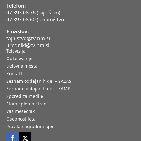
Telefon:
07 393 08 76
(tajništvo)
07 393 08 60
(uredništvo)
E-naslov:
tajnistvo@tv-nm.si
uredniki@tv-nm.si
Televizija
Oglaševanje
Delovna mesta
Kontakti
Seznam oddajanih del – SAZAS
Seznam oddajanih del – ZAMP
Spored za medije
Stara spletna stran
Vaš mesečnik
Osebnost leta
Pravila nagradnih iger