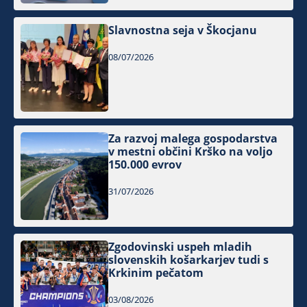
Slavnostna seja v Škocjanu
08/07/2026
Za razvoj malega gospodarstva
v mestni občini Krško na voljo
150.000 evrov
31/07/2026
Zgodovinski uspeh mladih
slovenskih košarkarjev tudi s
Krkinim pečatom
03/08/2026