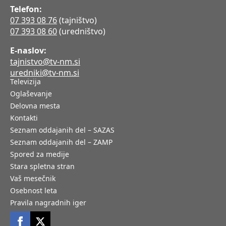
Telefon:
07 393 08 76
(tajništvo)
07 393 08 60
(uredništvo)
E-naslov:
tajnistvo@tv-nm.si
uredniki@tv-nm.si
Televizija
Oglaševanje
Delovna mesta
Kontakti
Seznam oddajanih del – SAZAS
Seznam oddajanih del – ZAMP
Spored za medije
Stara spletna stran
Vaš mesečnik
Osebnost leta
Pravila nagradnih iger