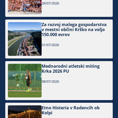
26/07/2026
Za razvoj malega gospodarstva
v mestni občini Krško na voljo
150.000 evrov
31/07/2026
Mednarodni atletski miting
Krka 2026 PU
08/07/2026
Etno Histeria v Radencih ob
Kolpi