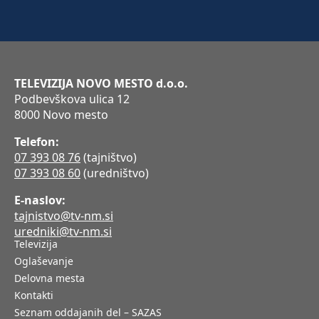
TELEVIZIJA NOVO MESTO d.o.o.
Podbevškova ulica 12
8000 Novo mesto
Telefon:
07 393 08 76
(tajništvo)
07 393 08 60
(uredništvo)
E-naslov:
tajnistvo@tv-nm.si
uredniki@tv-nm.si
Televizija
Oglaševanje
Delovna mesta
Kontakti
Seznam oddajanih del – SAZAS