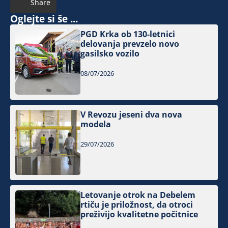
Share
Oglejte si še ...
PGD Krka ob 130-letnici
delovanja prevzelo novo
gasilsko vozilo
08/07/2026
V Revozu jeseni dva nova
modela
29/07/2026
Letovanje otrok na Debelem
rtiču je priložnost, da otroci
preživijo kvalitetne počitnice