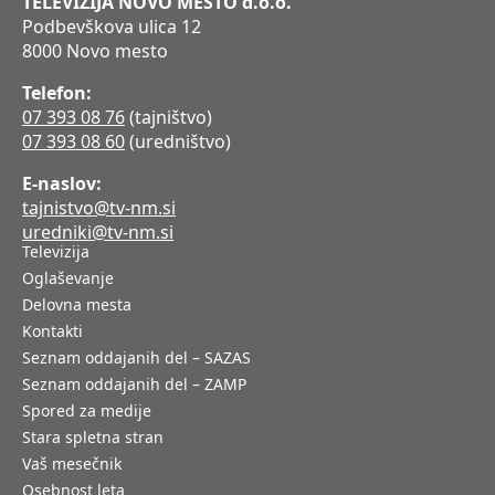
TELEVIZIJA NOVO MESTO d.o.o.
Podbevškova ulica 12
8000 Novo mesto
Telefon:
07 393 08 76
(tajništvo)
07 393 08 60
(uredništvo)
E-naslov:
tajnistvo@tv-nm.si
uredniki@tv-nm.si
Televizija
Oglaševanje
Delovna mesta
Kontakti
Seznam oddajanih del – SAZAS
Seznam oddajanih del – ZAMP
Spored za medije
Stara spletna stran
Vaš mesečnik
Osebnost leta