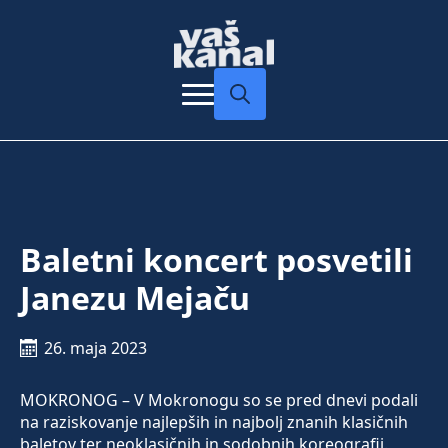
Search
for:
Baletni koncert posvetili
Janezu Mejaču
26. maja 2023
MOKRONOG – V Mokronogu so se pred dnevi podali
na raziskovanje najlepših in najbolj znanih klasičnih
baletov ter neoklasičnih in sodobnih koreografij.