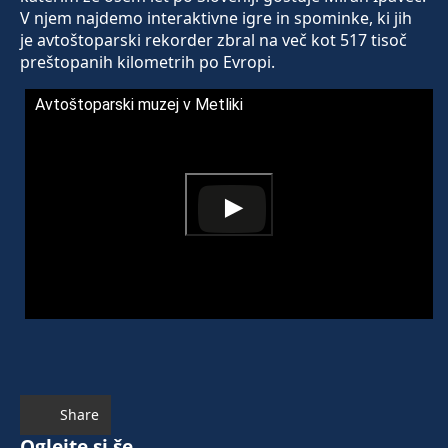
V njem najdemo interaktivne igre in spominke, ki jih
je avtoštoparski rekorder zbral na več kot 517 tisoč
preštopanih kilometrih po Evropi.
Avtoštoparski muzej v Metliki
Share
Oglejte si še ...