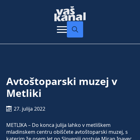
Search
for:
Avtoštoparski muzej v
Metliki
27. julija 2022
METLIKA – Do konca julija lahko v metliškem
mladinskem centru obiščete avtoštoparski muzej, s
katerim že osem let po Sloveniji gostuje Miran Ipavec.