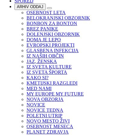
SPORED
ARHIV ODDAJ
OSEBNOST LETA
BELOKRANJSKI OBZORNIK
BONBON ZA BONTON
BREZ PANIKE
DOLENJSKI OBZORNIK
DOMA JE LEPO
EVROPSKI PROJEKTI
GLASBENA INFEKCIJA
IZ NAŠIH OBČIN
JAZ, ŽENSKA
IZ SVETA KULTURE
IZ SVETA ŠPORTA
KAKO SI?
KMETIJSKI RAZGLEDI
MED NAMI
MY EUROPE MY FUTURE
NOVA OBZORJA
NOVICE
NOVICE TEDNA
POLETNI UTRIP
NOVO MESTO ŽIVI
OSEBNOST MESECA
PLANET ZDRAVJA