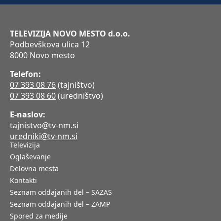
TELEVIZIJA NOVO MESTO d.o.o.
Podbevškova ulica 12
8000 Novo mesto
Telefon:
07 393 08 76
(tajništvo)
07 393 08 60
(uredništvo)
E-naslov:
tajnistvo@tv-nm.si
uredniki@tv-nm.si
Televizija
Oglaševanje
Delovna mesta
Kontakti
Seznam oddajanih del – SAZAS
Seznam oddajanih del – ZAMP
Spored za medije