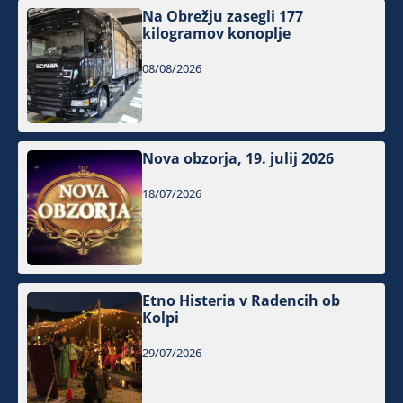
Na Obrežju zasegli 177
kilogramov konoplje
08/08/2026
Nova obzorja, 19. julij 2026
18/07/2026
Etno Histeria v Radencih ob
Kolpi
29/07/2026