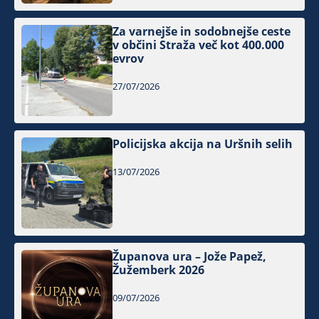
Za varnejše in sodobnejše ceste
v občini Straža več kot 400.000
evrov
27/07/2026
Policijska akcija na Uršnih selih
13/07/2026
Županova ura – Jože Papež,
Žužemberk 2026
09/07/2026