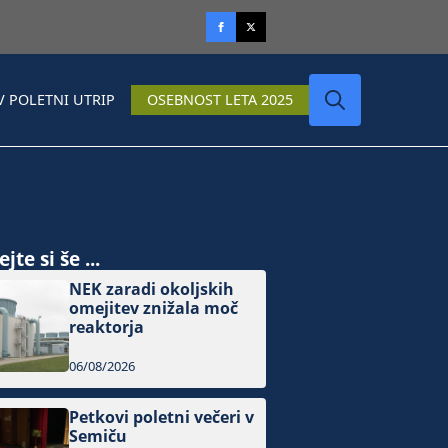
V POLETNI UTRIP
OSEBNOST LETA 2025
Search
for:
jte si še ...
NEK zaradi okoljskih
omejitev znižala moč
reaktorja
06/08/2026
Petkovi poletni večeri v
Semiču