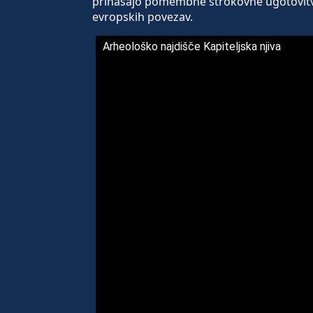
prinašajo pomembne strokovne ugotovitv
evropskih povezav.
Arheološko najdišče Kapiteljska njiva