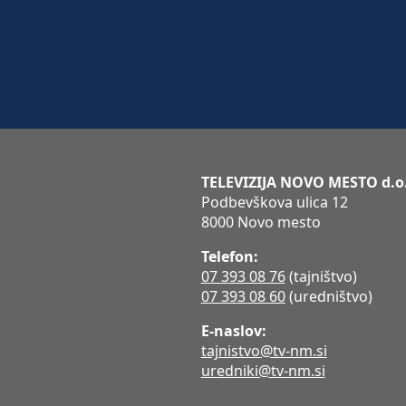
TELEVIZIJA NOVO MESTO d.o
Podbevškova ulica 12
8000 Novo mesto
Telefon:
07 393 08 76
(tajništvo)
07 393 08 60
(uredništvo)
E-naslov:
tajnistvo@tv-nm.si
uredniki@tv-nm.si