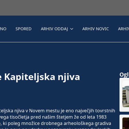
LNO
SPORED
ARHIV ODDAJ
ARHIV NOVIC
ARHI
 Kapiteljska njiva
Ogle
jska njiva v Novem mestu je eno največjih tovrstnih
rvega tisočletja pred našim štetjem že od leta 1983
e, ki poleg množice drobnega arheološkega gradiva