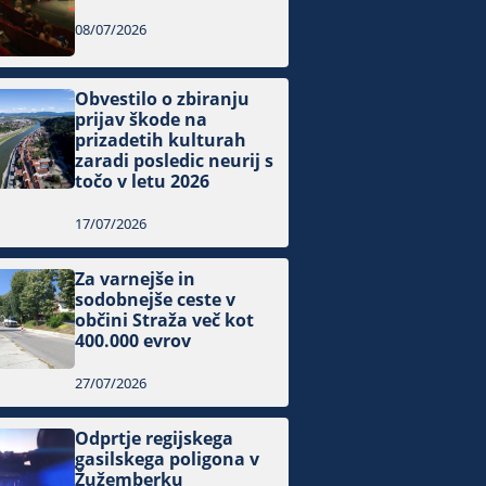
08/07/2026
Obvestilo o zbiranju
prijav škode na
prizadetih kulturah
zaradi posledic neurij s
točo v letu 2026
17/07/2026
Za varnejše in
sodobnejše ceste v
občini Straža več kot
400.000 evrov
27/07/2026
Odprtje regijskega
gasilskega poligona v
Žužemberku