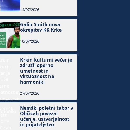
14/07/2026
Galin Smith nova
okrepitev KK Krke
10/07/2026
Krkin kulturni večer je
združil operno
umetnost in
virtuoznost na
harmoniki
27/07/2026
Nemški poletni tabor v
Občicah povezal
učenje, ustvarjalnost
in prijateljstvo