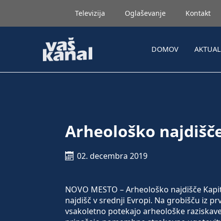
Televizija
Oglaševanje
Kontakt
DOMOV
AKTUA
Arheološko najdišče
02. decembra 2019
NOVO MESTO – Arheološko najdišče Kapitel
najdišč v srednji Evropi. Na grobišču iz p
vsakoletno potekajo arheološke raziskav