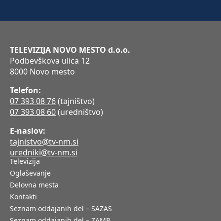
TELEVIZIJA NOVO MESTO d.o.o.
Podbevškova ulica 12
8000 Novo mesto
Telefon:
07 393 08 76
(tajništvo)
07 393 08 60
(uredništvo)
E-naslov:
tajnistvo@tv-nm.si
uredniki@tv-nm.si
Televizija
Oglaševanje
Delovna mesta
Kontakti
Seznam oddajanih del – SAZAS
Seznam oddajanih del – ZAMP