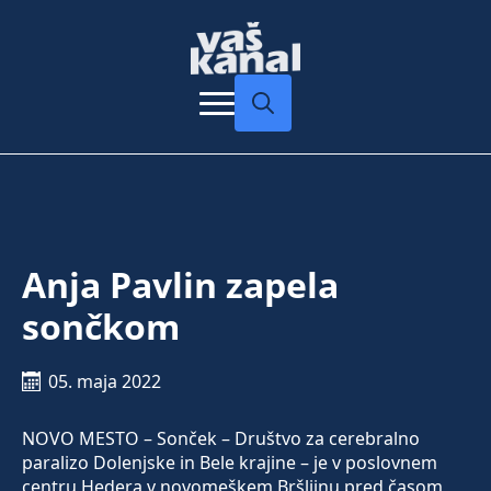
Search
for:
Anja Pavlin zapela
sončkom
05. maja 2022
NOVO MESTO – Sonček – Društvo za cerebralno
paralizo Dolenjske in Bele krajine – je v poslovnem
centru Hedera v novomeškem Bršljinu pred časom