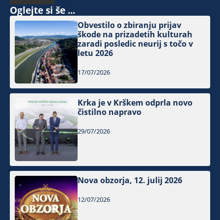
Oglejte si še ...
Obvestilo o zbiranju prijav
škode na prizadetih kulturah
zaradi posledic neurij s točo v
letu 2026
17/07/2026
Krka je v Krškem odprla novo
čistilno napravo
29/07/2026
Nova obzorja, 12. julij 2026
12/07/2026