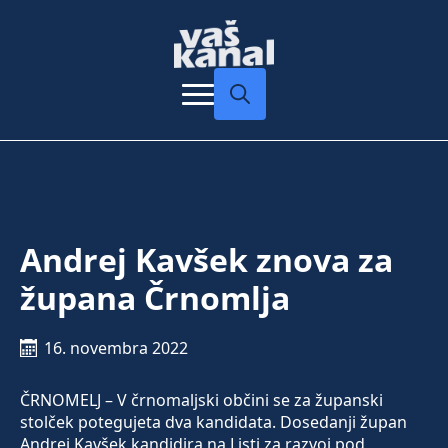
Search
for:
Andrej Kavšek znova za
župana Črnomlja
16. novembra 2022
ČRNOMELJ – V črnomaljski občini se za županski
stolček potegujeta dva kandidata. Dosedanji župan
Andrej Kavšek kandidira na Listi za razvoj pod