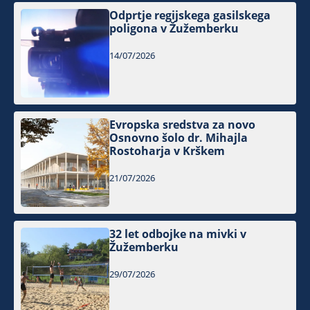
Odprtje regijskega gasilskega
poligona v Žužemberku
14/07/2026
Evropska sredstva za novo
Osnovno šolo dr. Mihajla
Rostoharja v Krškem
21/07/2026
32 let odbojke na mivki v
Žužemberku
29/07/2026