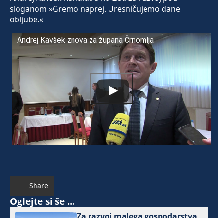
sloganom »Gremo naprej. Uresničujemo dane
obljube.«
Andrej Kavšek znova za župana Črnomlja
Share
Oglejte si še ...
Za razvoj malega gospodarstva