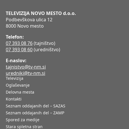
TELEVIZIJA NOVO MESTO d.o.o.
Podbevškova ulica 12
8000 Novo mesto
Telefon:
07 393 08 76
(tajništvo)
07 393 08 60
(uredništvo)
E-naslov:
tajnistvo@tv-nm.si
uredniki@tv-nm.si
Televizija
Oglaševanje
Delovna mesta
Kontakti
Seznam oddajanih del – SAZAS
Seznam oddajanih del – ZAMP
Spored za medije
Stara spletna stran