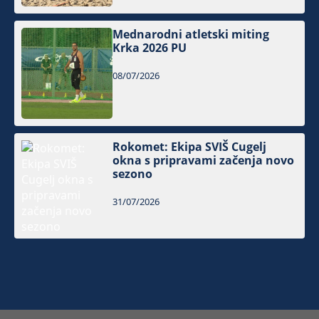
Mednarodni atletski miting
Krka 2026 PU
08/07/2026
Rokomet: Ekipa SVIŠ Cugelj
okna s pripravami začenja novo
sezono
31/07/2026