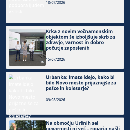
18/07/2026
Krka z novim večnamenskim
objektom še izboljšuje skrb za
zdravje, varnost in dobro
počutje zaposlenih
15/07/2026
Urbanka: Imate idejo, kako bi
bilo Novo mesto prijaznejše za
pešce in kolesarje?
09/08/2026
Na območju Uršnih sel
nevarnosti ni več – roparja našli