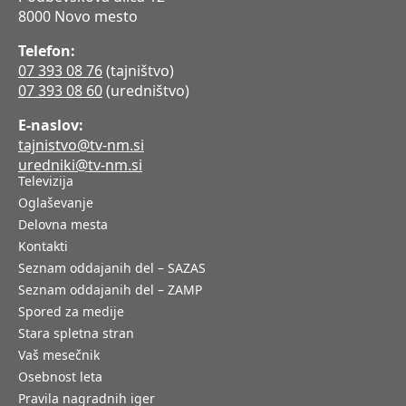
8000 Novo mesto
Telefon:
07 393 08 76
(tajništvo)
07 393 08 60
(uredništvo)
E-naslov:
tajnistvo@tv-nm.si
uredniki@tv-nm.si
Televizija
Oglaševanje
Delovna mesta
Kontakti
Seznam oddajanih del – SAZAS
Seznam oddajanih del – ZAMP
Spored za medije
Stara spletna stran
Vaš mesečnik
Osebnost leta
Pravila nagradnih iger