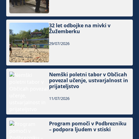
32 let odbojke na mivki v
Žužemberku
29/07/2026
Nemški poletni tabor v Občicah
povezal učenje, ustvarjalnost in
prijateljstvo
11/07/2026
Program pomoči v Podbrezniku
– podpora ljudem v stiski