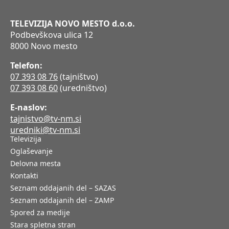
TELEVIZIJA NOVO MESTO d.o.o.
Podbevškova ulica 12
8000 Novo mesto
Telefon:
07 393 08 76
(tajništvo)
07 393 08 60
(uredništvo)
E-naslov:
tajnistvo@tv-nm.si
uredniki@tv-nm.si
Televizija
Oglaševanje
Delovna mesta
Kontakti
Seznam oddajanih del – SAZAS
Seznam oddajanih del – ZAMP
Spored za medije
Stara spletna stran