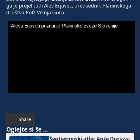
ga je prejel tudi Aleš Erjavec, predsednik Planinskega
društva Polž Višnja Gora.
Alešu Erjavcu priznanje Planinske zveze Slovenije
Share
Oglejte si še ...
Šentjernejski atlet Anže Durjava