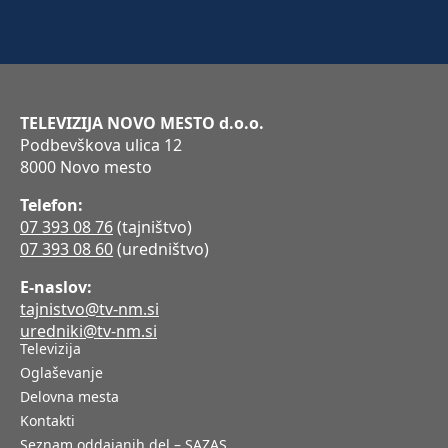
TELEVIZIJA NOVO MESTO d.o.o.
Podbevškova ulica 12
8000 Novo mesto
Telefon:
07 393 08 76
(tajništvo)
07 393 08 60
(uredništvo)
E-naslov:
tajnistvo@tv-nm.si
uredniki@tv-nm.si
Televizija
Oglaševanje
Delovna mesta
Kontakti
Seznam oddajanih del – SAZAS