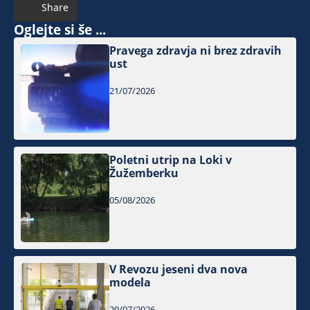
Share
Oglejte si še ...
Pravega zdravja ni brez zdravih
ust
21/07/2026
Poletni utrip na Loki v
Žužemberku
05/08/2026
V Revozu jeseni dva nova
modela
29/07/2026