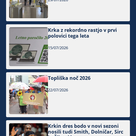
Krka z rekordno rastjo v prvi
polovici tega leta
15/07/2026
Topliška noč 2026
22/07/2026
Krkin dres bodo v novi sezoni
nosili tudi Smith, Dolničar, Sirc