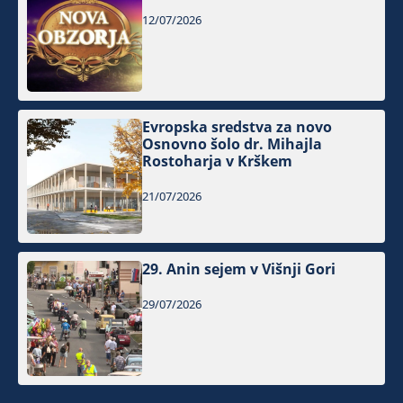
12/07/2026
Evropska sredstva za novo
Osnovno šolo dr. Mihajla
Rostoharja v Krškem
21/07/2026
29. Anin sejem v Višnji Gori
29/07/2026