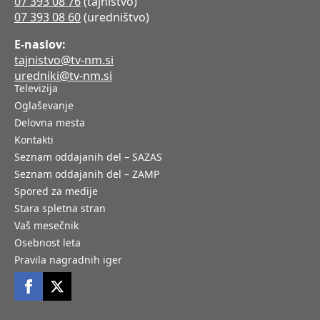
07 393 08 76
(tajništvo)
07 393 08 60
(uredništvo)
E-naslov:
tajnistvo@tv-nm.si
uredniki@tv-nm.si
Televizija
Oglaševanje
Delovna mesta
Kontakti
Seznam oddajanih del – SAZAS
Seznam oddajanih del – ZAMP
Spored za medije
Stara spletna stran
Vaš mesečnik
Osebnost leta
Pravila nagradnih iger