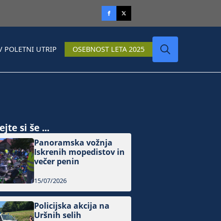
V POLETNI UTRIP
OSEBNOST LETA 2025
Search
for:
jte si še ...
Panoramska vožnja
Iskrenih mopedistov in
večer penin
15/07/2026
Policijska akcija na
Uršnih selih