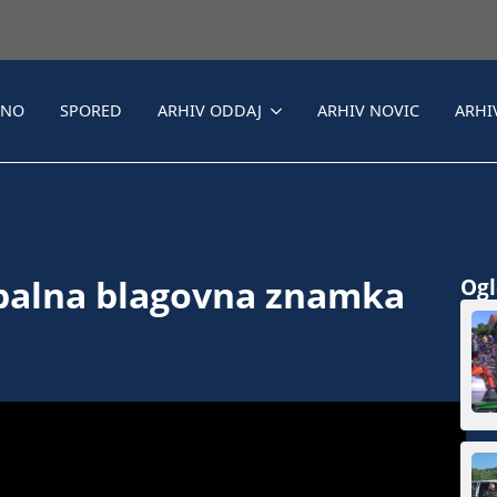
LNO
SPORED
ARHIV ODDAJ
ARHIV NOVIC
ARHI
obalna blagovna znamka
Ogle