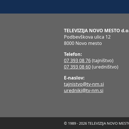
TELEVIZIJA NOVO MESTO d.o
Podbevškova ulica 12
8000 Novo mesto
Telefon:
07 393 08 76
(tajništvo)
07 393 08 60
(uredništvo)
E-naslov:
tajnistvo@tv-nm.si
uredniki@tv-nm.si
© 1989 - 2026 TELEVIZIJA NOVO MESTO