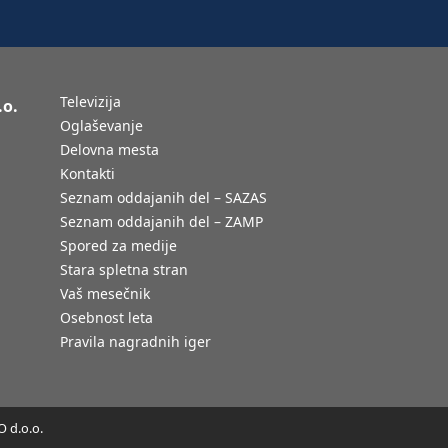
Televizija
.o.
Oglaševanje
Delovna mesta
Kontakti
Seznam oddajanih del – SAZAS
Seznam oddajanih del – ZAMP
Spored za medije
Stara spletna stran
Vaš mesečnik
Osebnost leta
Pravila nagradnih iger
 d.o.o.