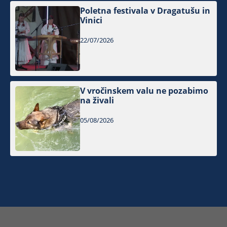
Poletna festivala v Dragatušu in
Vinici
22/07/2026
V vročinskem valu ne pozabimo
na živali
05/08/2026