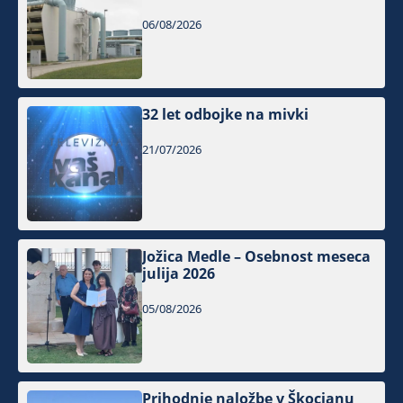
06/08/2026
32 let odbojke na mivki
21/07/2026
Jožica Medle – Osebnost meseca
julija 2026
05/08/2026
Prihodnje naložbe v Škocjanu