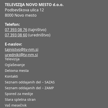
TELEVIZIJA NOVO MESTO d.o.o.
Podbevškova ulica 12
8000 Novo mesto
Telefon:
07 393 08 76
(tajništvo)
07 393 08 60
(uredništvo)
E-naslov:
tajnistvo@tv-nm.si
uredniki@tv-nm.si
Televizija
Oglaševanje
Delovna mesta
Kontakti
Seznam oddajanih del – SAZAS
Seznam oddajanih del – ZAMP
Spored za medije
Stara spletna stran
Vaš mesečnik