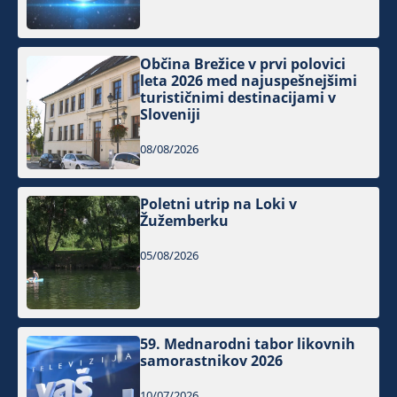
Občina Brežice v prvi polovici
leta 2026 med najuspešnejšimi
turističnimi destinacijami v
Sloveniji
08/08/2026
Poletni utrip na Loki v
Žužemberku
05/08/2026
59. Mednarodni tabor likovnih
samorastnikov 2026
10/07/2026