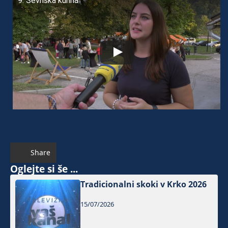
9. Sevnška kuhna
Share
Oglejte si še ...
Tradicionalni skoki v Krko 2026
15/07/2026