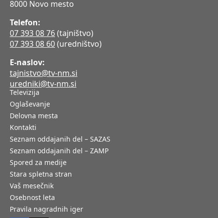
8000 Novo mesto
Telefon:
07 393 08 76
(tajništvo)
07 393 08 60
(uredništvo)
E-naslov:
tajnistvo@tv-nm.si
uredniki@tv-nm.si
Televizija
Oglaševanje
Delovna mesta
Kontakti
Seznam oddajanih del – SAZAS
Seznam oddajanih del – ZAMP
Spored za medije
Stara spletna stran
Vaš mesečnik
Osebnost leta
Pravila nagradnih iger