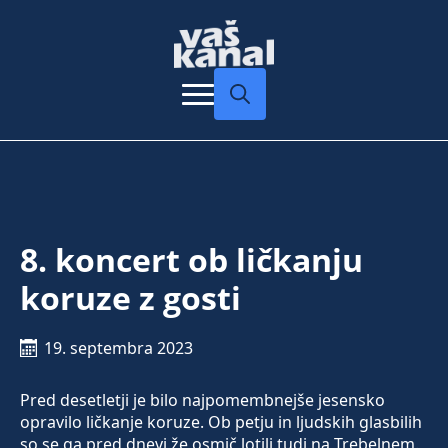
Search
for:
8. koncert ob ličkanju
koruze z gosti
19. septembra 2023
Pred desetletji je bilo najpomembnejše jesensko
opravilo ličkanje koruze. Ob petju in ljudskih glasbilih
so se ga pred dnevi že osmič lotili tudi na Trebelnem.