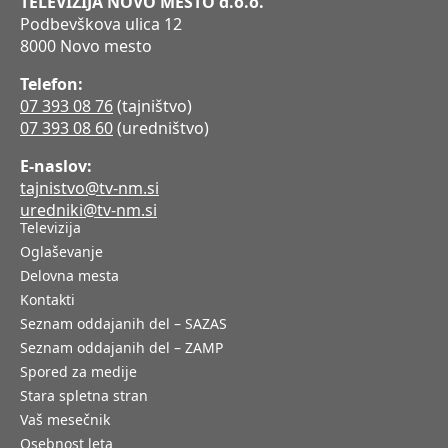
TELEVIZIJA NOVO MESTO d.o.o.
Podbevškova ulica 12
8000 Novo mesto
Telefon:
07 393 08 76
(tajništvo)
07 393 08 60
(uredništvo)
E-naslov:
tajnistvo@tv-nm.si
uredniki@tv-nm.si
Televizija
Oglaševanje
Delovna mesta
Kontakti
Seznam oddajanih del – SAZAS
Seznam oddajanih del – ZAMP
Spored za medije
Stara spletna stran
Vaš mesečnik
Osebnost leta