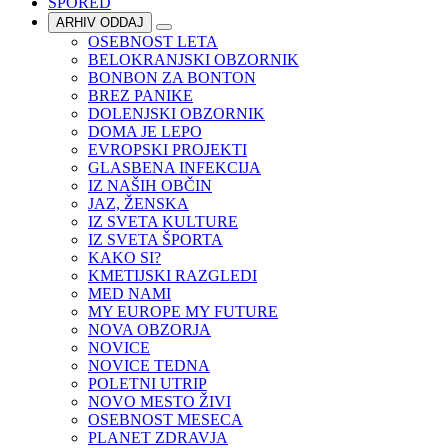
SPORED
ARHIV ODDAJ
OSEBNOST LETA
BELOKRANJSKI OBZORNIK
BONBON ZA BONTON
BREZ PANIKE
DOLENJSKI OBZORNIK
DOMA JE LEPO
EVROPSKI PROJEKTI
GLASBENA INFEKCIJA
IZ NAŠIH OBČIN
JAZ, ŽENSKA
IZ SVETA KULTURE
IZ SVETA ŠPORTA
KAKO SI?
KMETIJSKI RAZGLEDI
MED NAMI
MY EUROPE MY FUTURE
NOVA OBZORJA
NOVICE
NOVICE TEDNA
POLETNI UTRIP
NOVO MESTO ŽIVI
OSEBNOST MESECA
PLANET ZDRAVJA