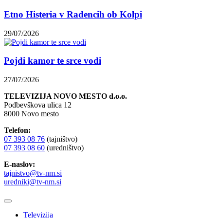
Etno Histeria v Radencih ob Kolpi
29/07/2026
Pojdi kamor te srce vodi
27/07/2026
TELEVIZIJA NOVO MESTO d.o.o.
Podbevškova ulica 12
8000 Novo mesto
Telefon:
07 393 08 76
(tajništvo)
07 393 08 60
(uredništvo)
E-naslov:
tajnistvo@tv-nm.si
uredniki@tv-nm.si
Televizija