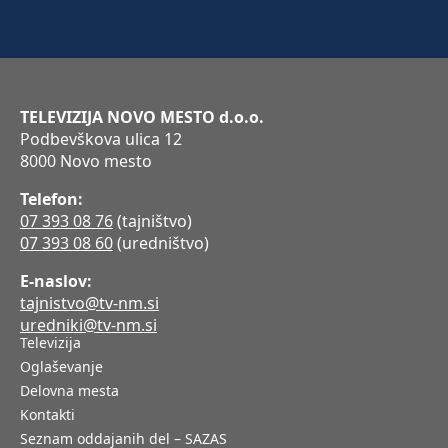
TELEVIZIJA NOVO MESTO d.o.o.
Podbevškova ulica 12
8000 Novo mesto
Telefon:
07 393 08 76
(tajništvo)
07 393 08 60
(uredništvo)
E-naslov:
tajnistvo@tv-nm.si
uredniki@tv-nm.si
Televizija
Oglaševanje
Delovna mesta
Kontakti
Seznam oddajanih del – SAZAS