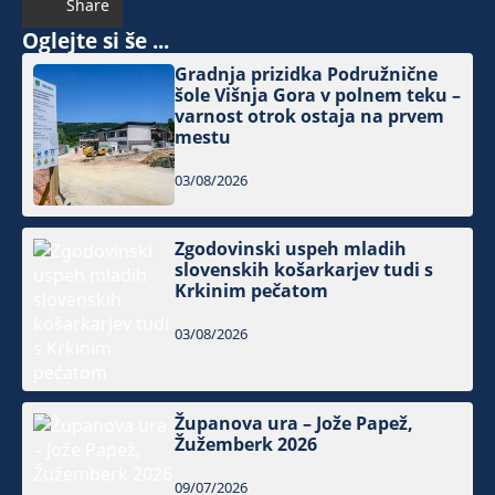
Share
Oglejte si še ...
Gradnja prizidka Podružnične
šole Višnja Gora v polnem teku –
varnost otrok ostaja na prvem
mestu
03/08/2026
Zgodovinski uspeh mladih
slovenskih košarkarjev tudi s
Krkinim pečatom
03/08/2026
Županova ura – Jože Papež,
Žužemberk 2026
09/07/2026