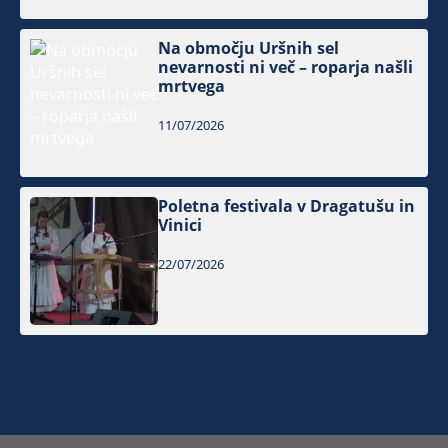
Na območju Uršnih sel
nevarnosti ni več – roparja našli
mrtvega
11/07/2026
Poletna festivala v Dragatušu in
Vinici
22/07/2026