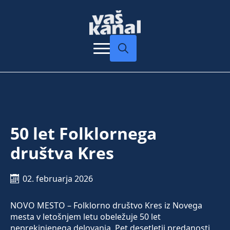
Search
for:
50 let Folklornega
društva Kres
02. februarja 2026
NOVO MESTO – Folklorno društvo Kres iz Novega
mesta v letošnjem letu obeležuje 50 let
neprekinjenega delovanja. Pet desetletij predanosti