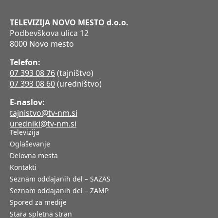
TELEVIZIJA NOVO MESTO d.o.o.
Podbevškova ulica 12
8000 Novo mesto
Telefon:
07 393 08 76
(tajništvo)
07 393 08 60
(uredništvo)
E-naslov:
tajnistvo@tv-nm.si
uredniki@tv-nm.si
Televizija
Oglaševanje
Delovna mesta
Kontakti
Seznam oddajanih del – SAZAS
Seznam oddajanih del – ZAMP
Spored za medije
Stara spletna stran